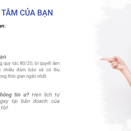
 TÂM CỦA BẠN
ạ
n:
ạ
o
g quy t
ắ
c 80/20, bí quy
ế
t làm
c nhi
ề
u đ
ảm bảo
s
ẽ
có thu
rong thời gian ngắn nhất.
kh
ông tin ư?
H
ẹn lịch t
ư
gay t
ạ
i
b
ả
n doanh c
ủ
a
tôi!