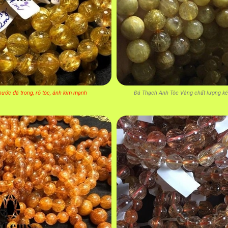
ước đá trong, rõ tóc, ánh kim mạnh
Đá Thạch Anh Tóc Vàng chất lượng ké