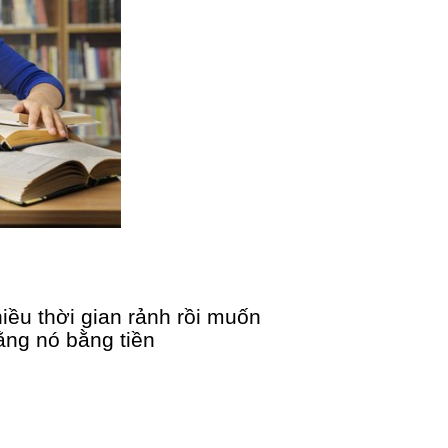
i
ề
u th
ờ
i gian r
ả
nh r
ồ
i mu
ố
n
ằ
ng nó b
ằ
ng ti
ề
n