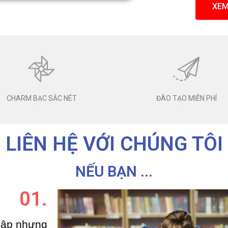
XEM
CHARM BẠC SẮC NÉT
ĐÀO TẠO MIỄN PHÍ
LIÊN HỆ V
Ớ
I CHÚNG TÔI
N
Ế
U B
Ạ
N ...
01.
h
ậ
p nhưng