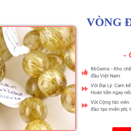
VÒNG Đ
-
86Gems - Kho chế 
đầu Việt Nam.
Với Đại Lý: Cam kế
Hoàn tiền ngay nếu
Với Cộng tác viên:
đào tạo miễn phí, 