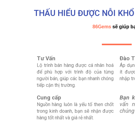
THẤU HIỂU ĐƯỢC NỖI KHỔ
86
Gems
sẽ giúp
b
Tư V
ấ
n
Đào T
L
ộ tr
ình bán hàng
đư
ợc c
á nhân hoá
Áp d
ụ
n
đ
ể ph
ù h
ợp với tr
ình đ
ộ
c
ủ
a t
ừ
ng
ít đư
ợ
ngư
ờ
i bán, giúp các b
ạ
n nhanh chóng
nh
ậ
p
t
ti
ế
p c
ậ
n th
ị
trư
ờ
ng.
Cung c
ấ
p
B
ạn 
v
ấn
n
Ngu
ồ
n hàng luôn là y
ế
u t
ố
then ch
ố
t
chúng 
trong kinh doanh, b
ạ
n s
ẽ
nh
ậ
n đư
ợ
c
hàng t
ố
t nh
ấ
t và giá r
ẻ
nh
ấ
t.