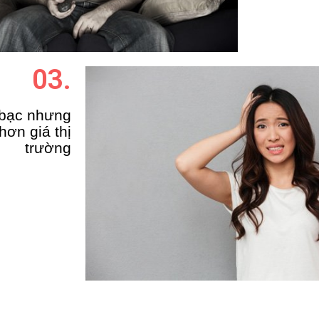
03.
 bạc nhưng
hơn giá th
ị
trư
ờ
ng